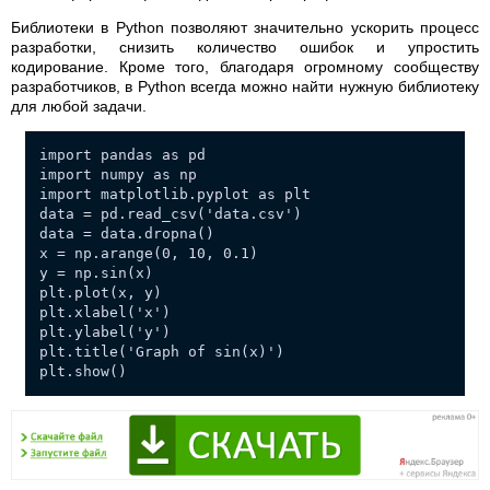
Библиотеки в Python позволяют значительно ускорить процесс
разработки, снизить количество ошибок и упростить
кодирование. Кроме того, благодаря огромному сообществу
разработчиков, в Python всегда можно найти нужную библиотеку
для любой задачи.
import pandas as pd
import numpy as np
import matplotlib.pyplot as plt
data = pd.read_csv('data.csv')
data = data.dropna()
x = np.arange(0, 10, 0.1)
y = np.sin(x)
plt.plot(x, y)
plt.xlabel('x')
plt.ylabel('y')
plt.title('Graph of sin(x)')
plt.show()