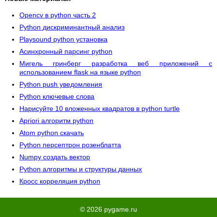
Opencv в python часть 2
Python дискриминантный анализ
Playsound python установка
Асинхронный парсинг python
Мигель гринберг разработка веб приложений с
использованием flask на языке python
Python push уведомления
Python ключевые слова
Нарисуйте 10 вложенных квадратов в python turtle
Apriori алгоритм python
Atom python скачать
Python персептрон розенблатта
Numpy создать вектор
Python алгоритмы и структуры данных
Кросс корреляция python
© 2026 pygame.ru