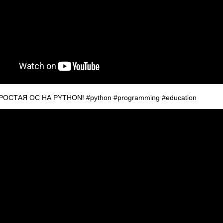
СТАЯ ОС НА PYTHON! #python #programming #education