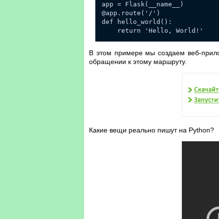
app = Flask(__name__)
@app.route('/')
def hello_world():
return 'Hello, World!'
В этом примере мы создаем веб-прилож
обращении к этому маршруту.
Какие вещи реально пишут на Python?