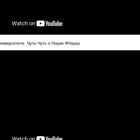
иверситете. Чуть-Чуть о Науке #Наука