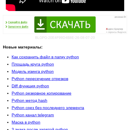
BLGPG-20E4F99D4B8E-26-08-07-20
Новые материалы:
Как сохранить файл в папку python
Площадь круга python
Модель изинга python
Python пересечение отрезков
Diff функция python
Python резервное копирование
Python метод hash
Python срез без последнего элемента
Python канал telegram
Маска в python
3 знака после запятой python