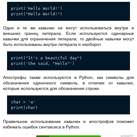
print('Hello World!')
print("Hello World!")
Одни и те же кавычки не могут использоваться внутри и
внешних границ литерала. Если используются одинарные
кавычки для ограничения литерала, то двойные кавычки могут
быть использованы внутри литерала и наоборот.
print("It's a beautiful day")
print('She said, "Hello"')
Апострофы также используются в Python, как символы для
обозначения одиночного символа, в отличие от кавычек,
которые используются для обозначения строки.
char = 'a'
print(char)
Правильное использование кавычек и апострофов поможет
избежать ошибок синтаксиса в Python.