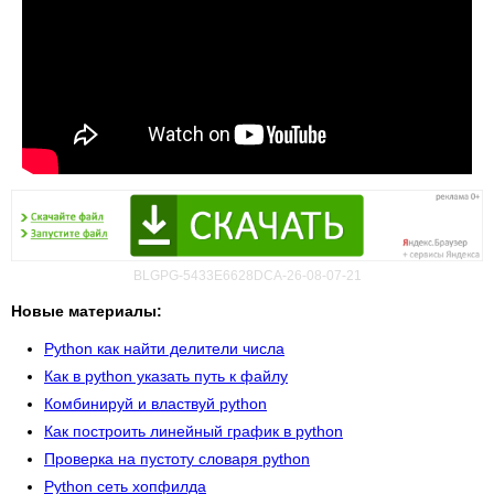
BLGPG-5433E6628DCA-26-08-07-21
Новые материалы:
Python как найти делители числа
Как в python указать путь к файлу
Комбинируй и властвуй python
Как построить линейный график в python
Проверка на пустоту словаря python
Python сеть хопфилда