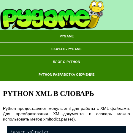
PYGAME
СКАЧАТЬ PYGAME
БЛОГ О PYTHON
PYTHON РАЗРАБОТКА ОБУЧЕНИЕ
PYTHON XML В СЛОВАРЬ
Python предоставляет модуль xml для работы с XML-файлами.
Для преобразования XML-документа в словарь можно
использовать метод xmltodict.parse().
import xmltodict