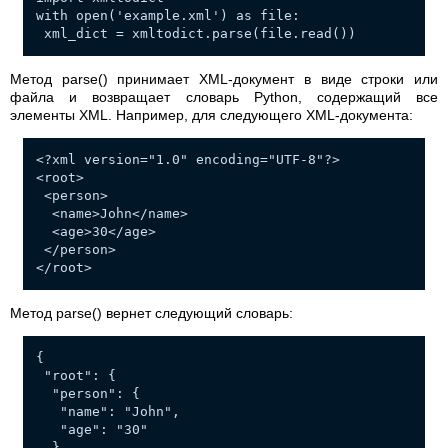
with open('example.xml') as file:
xml_dict = xmltodict.parse(file.read())
Метод parse() принимает XML-документ в виде строки или
файла и возвращает словарь Python, содержащий все
элементы XML. Например, для следующего XML-документа:
<?xml version="1.0" encoding="UTF-8"?>
<root>
<person>
<name>John</name>
<age>30</age>
</person>
</root>
Метод parse() вернет следующий словарь:
{
"root": {
"person": {
"name": "John",
"age": "30"
}