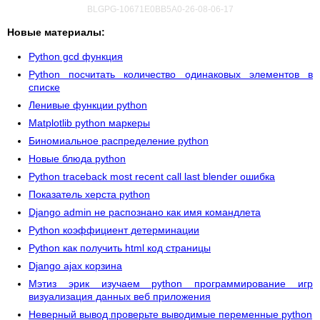
BLGPG-10671E0BB5A0-26-08-06-17
Новые материалы:
Python gcd функция
Python посчитать количество одинаковых элементов в
списке
Ленивые функции python
Matplotlib python маркеры
Биномиальное распределение python
Новые блюда python
Python traceback most recent call last blender ошибка
Показатель херста python
Django admin не распознано как имя командлета
Python коэффициент детерминации
Python как получить html код страницы
Django ajax корзина
Мэтиз эрик изучаем python программирование игр
визуализация данных веб приложения
Неверный вывод проверьте выводимые переменные python